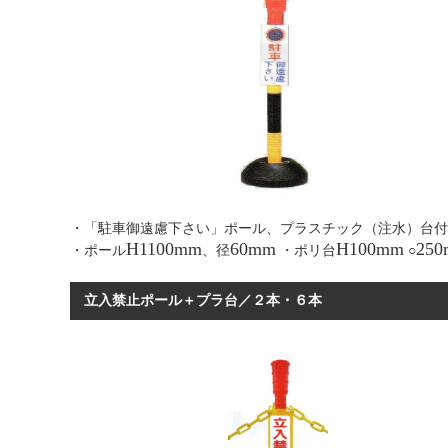
・「駐車御遠慮下さい」ポール、プラスチック（注水）台付
H1100mm
60mm
H100mm
25
・ポール
、径
・ポリ台
○
立入禁止ポール＋プラ