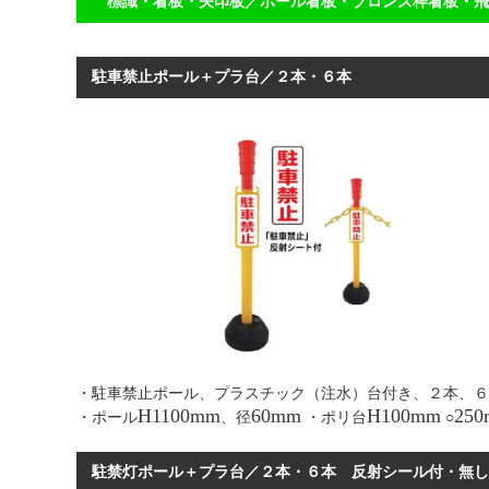
標識・看板・矢印板／ポール看板・ブロンズ枠看板・飛
駐車禁止ポール＋プラ
・駐車禁止ポール、プラスチック（注水）台付き、２本
H1100mm
60mm
H100mm
25
・ポール
、径
・ポリ台
○
駐禁灯ポール＋プラ台／２本・６本 反