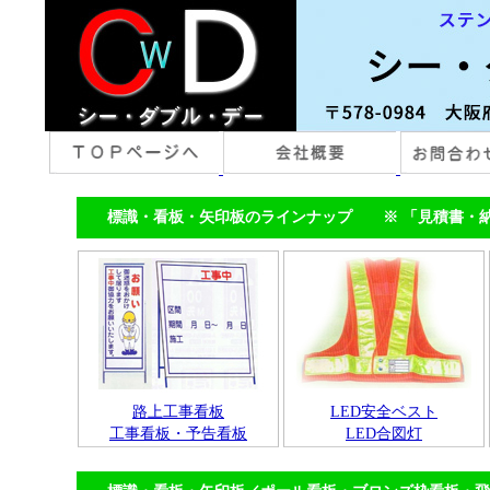
標識・看板・矢印板のラインナップ ※ 「見積書・納
路上工事看板
LED安全ベスト
工事看板・予告看板
LED合図灯