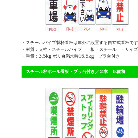
・スチールパイプ製枠看板は屋外に設置する自立式看
・材質：支柱・スチールパイプ 板・スチール ・サイズ
3.5kg
16.5kg
・重量：
ポリ台満水時
プラ台付き 【送
スチール枠ポール看板・プラ台