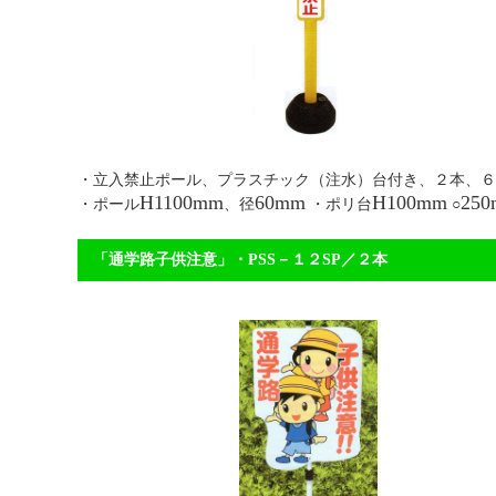
・立入禁止ポール、プラスチック（注水）台付き、２本
H1100mm
60mm
H100mm
25
・ポール
、径
・ポリ台
○
「通学路子供注意」・PSS－