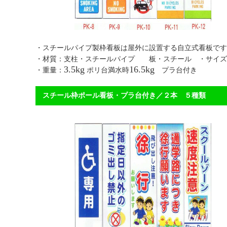
・スチールパイプ製枠看板は屋外に設置する自立式看
・材質：支柱・スチールパイプ 板・スチール ・サイズ
3.5kg
16.5kg
・重量：
ポリ台満水時
プラ台付き 【送
スチール枠ポール看板・プラ台