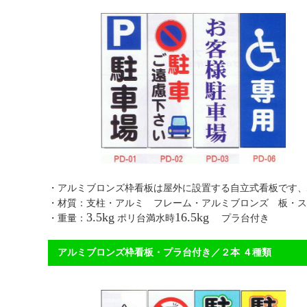
・アルミブロンズ枠看板は屋外に設置する自立式看板
・材質：支柱・アルミ フレーム・アルミブロンズ 板・ス
3.5kg
16.5kg
・重量：
ポリ台満水時
プラ台付き 【
アルミブロンズ枠看板・プラ台