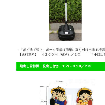
・「ポイ捨て禁止」ポール看板は簡単に取り付け出来る標
【送料無料】 ４２００円（税別）／１台 ＊小口出荷
飛出し君標識・見出し付き・T