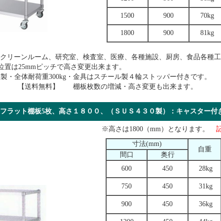
1500
900
70kg
1800
900
81kg
はクリーンルーム、研究室、検査室、医療、各種施設、厨房、食品各種工
、棚位置は25mmピッチで高さ変更出来ます。
ン製・全体耐荷重300kg・金具はスチール製４輪ストッパー付きです。
） 【送料無料】 棚板枚数の増減・高さ変更も出来ます。
フラット棚板5枚、高さ１８００、（ＳＵＳ４３０製）：キャスタ
※高さは1800（mm）となります。
寸法(mm)
自重
間口
奥行
600
450
28kg
750
450
31kg
900
450
36kg