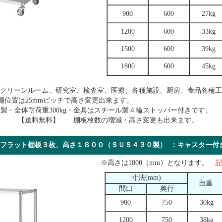
900
600
27kg
1200
600
33kg
1500
600
39kg
1800
600
45kg
はクリーンルーム、研究室、検査室、医療、各種施設、厨房、食品各種工
 棚位置は25mmピッチで高さ変更出来ます。
ン製・全体耐荷重300kg・金具はスチール製４輪ストッパー付きです。
） 【送料無料】 棚板枚数の増減・高さ変更も出来ます。
フラット棚板３枚、高さ１８００（ＳＵＳ４３０製） ：キャスタ
※高さは1800（mm）となります。
寸法(mm)
自重
間口
奥行
900
750
30kg
1200
750
38kg