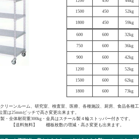
1200
450
44kg
1500
450
52kg
1800
450
59kg
600
600
32kg
750
600
36kg
900
600
42kg
1200
600
52kg
1500
600
62kg
1800
600
73kg
はクリーンルーム、研究室、検査室、医療、各種施設、厨房、食品各種工
、棚位置は25mmピッチで高さ変更出来ます。
ン製・全体耐荷重300kg・金具はスチール製４輪ストッパー付きです。
） 【送料無料】 棚板枚数の増減・高さ変更も出来ます。