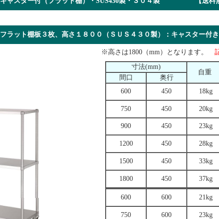
ャスター付（フラット棚）・SUS430製・３０４製 【送料無
フラット棚板３枚、高さ１８００（ＳＵＳ４３０製）：キャスター
※高さは1800（mm）となります。
寸法(mm)
自重
間口
奥行
600
450
18kg
750
450
20kg
900
450
23kg
1200
450
28kg
1500
450
33kg
1800
450
37kg
600
600
21kg
750
600
23kg