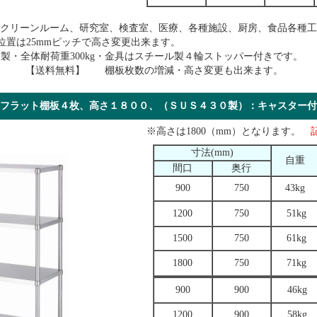
はクリーンルーム、研究室、検査室、医療、各種施設、厨房、食品各種工
、棚位置は25mmピッチで高さ変更出来ます。
ン製・全体耐荷重300kg・金具はスチール製４輪ストッパー付きです。
） 【送料無料】 棚板枚数の増減・高さ変更も出来ます。
／フラット棚板４枚、高さ１８００、（ＳＵＳ４３０製）：キャス
※高さは1800（mm）となります。
寸法(mm)
自重
間口
奥行
900
750
43kg
1200
750
51kg
1500
750
61kg
1800
750
71kg
900
900
46kg
1200
900
58kg