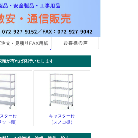
頼が有れば発行いたします
スター付
キャスター付
ラット棚）
（スノコ棚）