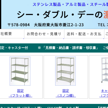
定・キャスター付 ※ 「見積書・納品書・請求書・領収書」 ご依
固定
固定
キャ
（フラット棚）
（スノコ棚）
（フ