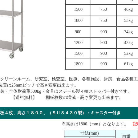
1500
750
46kg
1800
750
53kg
900
900
34kg
1200
900
43kg
1500
900
52kg
1800
900
61kg
はクリーンルーム、研究室、検査室、医療、各種施設、厨房、食品各種工
、棚位置は25mmピッチで高さ変更出来ます。
ン製・全体耐荷重300kg・金具はスチール製４輪ストッパー付きです。
） 【送料無料】 棚板枚数の増減・高さ変更も出来ます。
棚板４枚、高さ１８００、（ＳＵＳ４３０製）：キャスター
※高さは1800（mm）となります。
記
寸法(mm)
自重